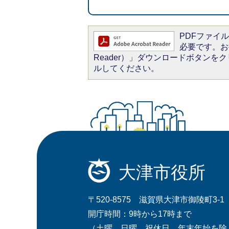
PDFファイルを
必要です。お持
Reader）」ダウンロードボタン
ルしてください。
大津市役所
〒520-8575 滋賀県大津市御陵町3-1
開庁時間：9時から17時まで
（土曜、日曜、祝休日、年末年始を除