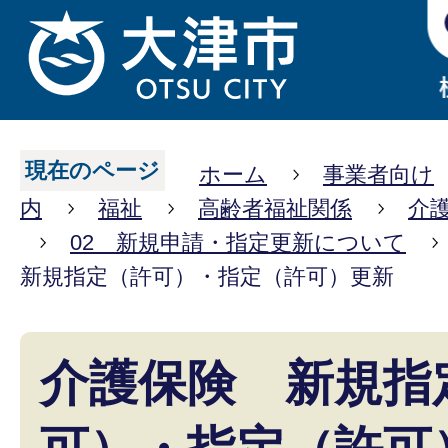
現在のページ
ホーム
事業者向け
内
福祉
高齢者福祉関係
介
02 新規申請・指定更新について
新規指定（許可）・指定（許可）更新
介護保険 新規指