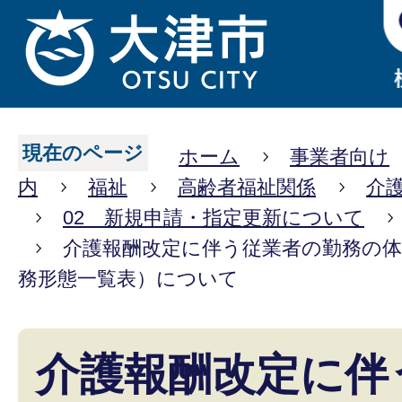
現在のページ
ホーム
事業者向け
内
福祉
高齢者福祉関係
介
02 新規申請・指定更新について
介護報酬改定に伴う従業者の勤務の体
務形態一覧表）について
介護報酬改定に伴