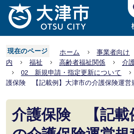
現在のページ
ホーム
事業者向け
内
福祉
高齢者福祉関係
介
02 新規申請・指定更新について
護保険 【記載例】大津市の介護保険運営
介護保険 【記載