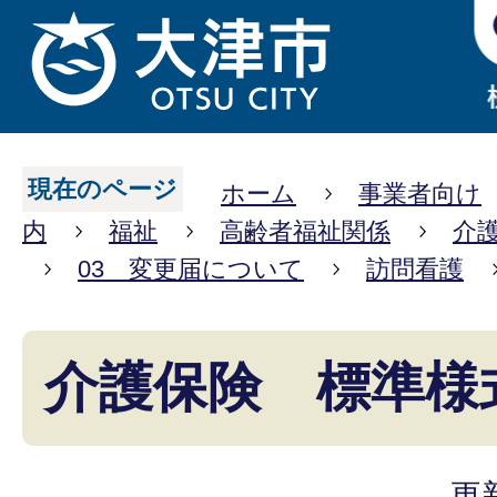
現在のページ
ホーム
事業者向け
内
福祉
高齢者福祉関係
介
03 変更届について
訪問看護
介護保険 標準様
更