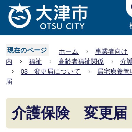
現在のページ
ホーム
事業者向け
内
福祉
高齢者福祉関係
介
03 変更届について
居宅療養管
届
介護保険 変更届