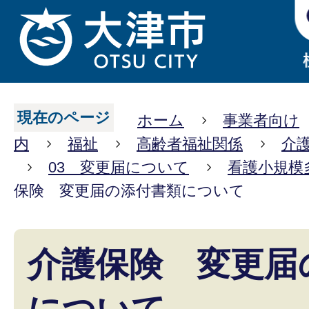
現在のページ
ホーム
事業者向け
内
福祉
高齢者福祉関係
介
03 変更届について
看護小規模
保険 変更届の添付書類について
介護保険 変更届