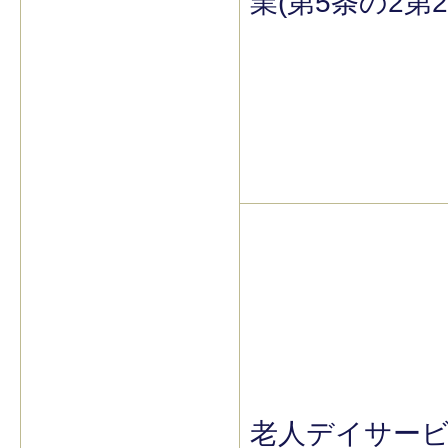
業(第5条の2第2
老人デイサー