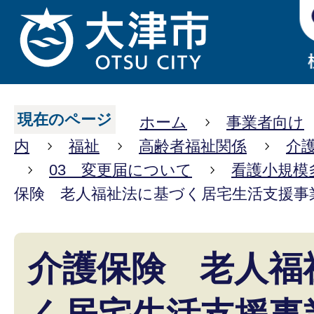
現在のページ
ホーム
事業者向け
内
福祉
高齢者福祉関係
介
03 変更届について
看護小規模
保険 老人福祉法に基づく居宅生活支援事
介護保険 老人福