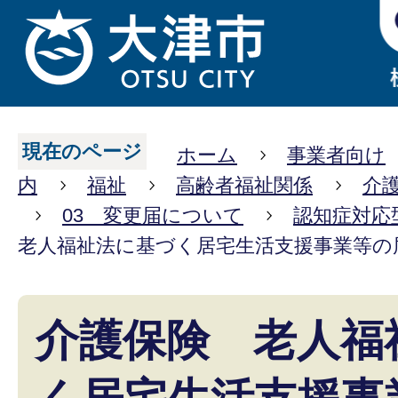
現在のページ
ホーム
事業者向け
内
福祉
高齢者福祉関係
介
03 変更届について
認知症対応
老人福祉法に基づく居宅生活支援事業等の
介護保険 老人福