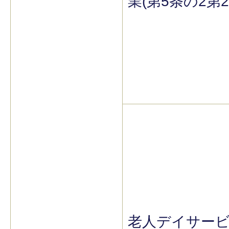
業(第5条の2第2
老人デイサー