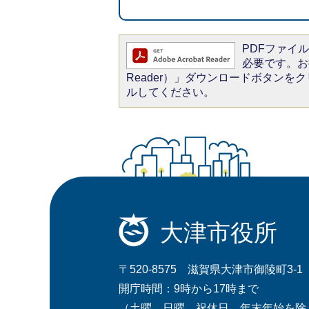
PDFファイルを
必要です。お持
Reader）」ダウンロードボタン
ルしてください。
大津市役所
〒520-8575 滋賀県大津市御陵町3-1
開庁時間：9時から17時まで
（土曜、日曜、祝休日、年末年始を除