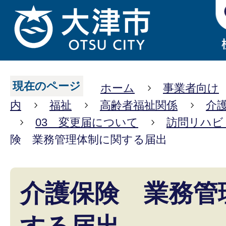
現在のページ
ホーム
事業者向け
内
福祉
高齢者福祉関係
介
03 変更届について
訪問リハビ
険 業務管理体制に関する届出
介護保険 業務管