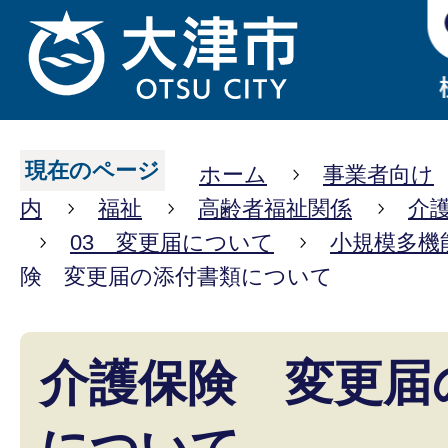
現在のページ
ホーム
事業者向け
内
福祉
高齢者福祉関係
介
03 変更届について
小規模多機
険 変更届の添付書類について
介護保険 変更届