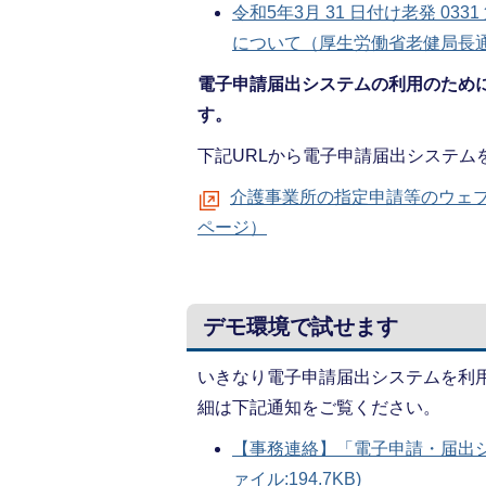
令和5年3月 31 日付け老発 0
について（厚生労働省老健局長通知）
電子申請届出システムの利用のために
す。
下記URLから電子申請届出システム
介護事業所の指定申請等のウェ
ページ）
デモ環境で試せます
いきなり電子申請届出システムを利
細は下記通知をご覧ください。
【事務連絡】「電子申請・届出シ
ァイル:194.7KB)