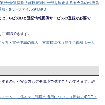
331 第7号介護保険法施行規則の一部を改正する省令等の公布等
(PDFファイル:94.6KB)
は、GビズIDと登記情報提供サービスの登録が必要で
をご確認できます。
ブ⼊⼒・電⼦申請の導⼊、文書標準化（厚生労働省ホーム
用するのが不安な方もデモ環境で試すことができます。詳
ステム」に係るデモ環境の活用について（周知）(PDFフ