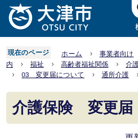
現在のページ
ホーム
事業者向け
内
福祉
高齢者福祉関係
介
03 変更届について
通所介護
介護保険 変更届
更