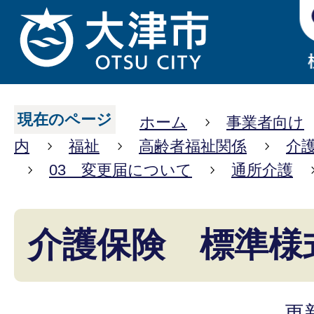
現在のページ
ホーム
事業者向け
内
福祉
高齢者福祉関係
介
03 変更届について
通所介護
介護保険 標準様
更