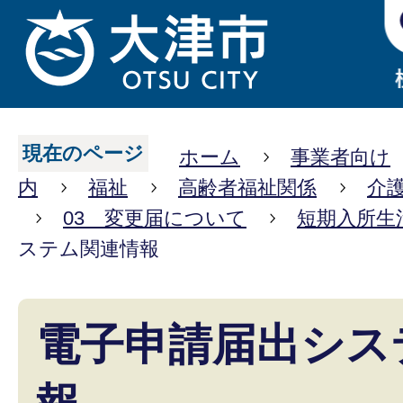
現在のページ
ホーム
事業者向け
内
福祉
高齢者福祉関係
介
03 変更届について
短期入所生
ステム関連情報
電子申請届出シス