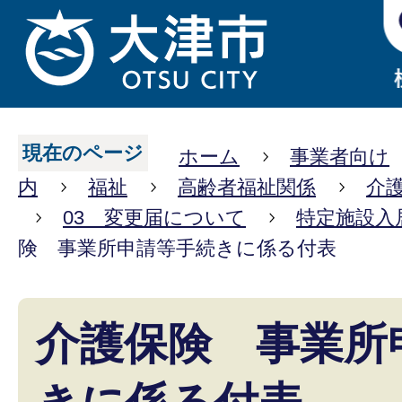
現在のページ
ホーム
事業者向け
内
福祉
高齢者福祉関係
介
03 変更届について
特定施設入
険 事業所申請等手続きに係る付表
介護保険 事業所