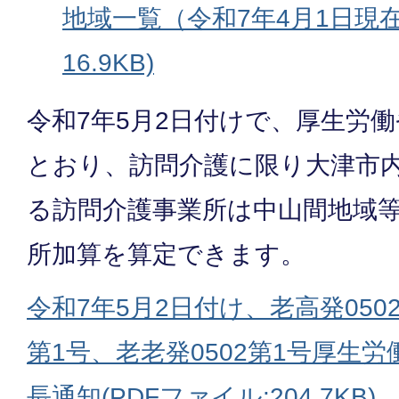
地域一覧（令和7年4月1日現在） 
16.9KB)
令和7年5月2日付けで、厚生労
とおり、訪問介護に限り大津市
る訪問介護事業所は中山間地域
所加算を算定できます。
令和7年5月2日付け、老高発0502
第1号、老老発0502第1号厚生
長通知(PDFファイル:204.7KB)