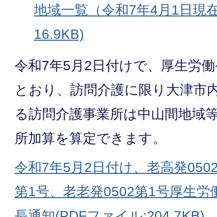
地域一覧（令和7年4月1日現在） 
16.9KB)
令和7年5月2日付けで、厚生労
とおり、訪問介護に限り大津市
る訪問介護事業所は中山間地域
所加算を算定できます。
令和7年5月2日付け、老高発0502
第1号、老老発0502第1号厚生
長通知(PDFファイル:204.7KB)