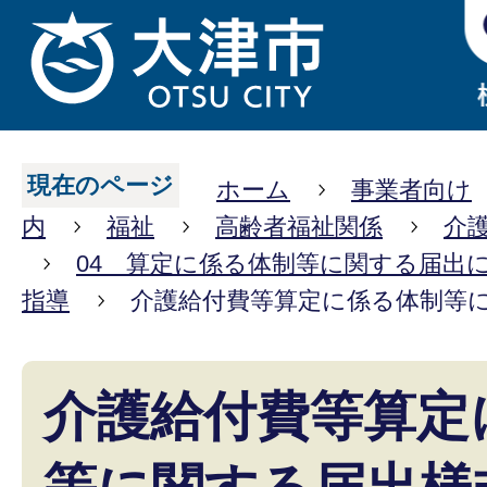
現在のページ
ホーム
事業者向け
内
福祉
高齢者福祉関係
介
04 算定に係る体制等に関する届出
指導
介護給付費等算定に係る体制等
介護給付費等算定