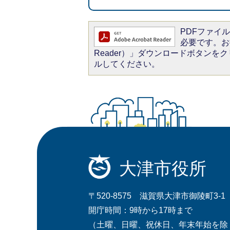
PDFファイルを
必要です。お持
Reader）」ダウンロードボタン
ルしてください。
大津市役所
〒520-8575 滋賀県大津市御陵町3-1
開庁時間：9時から17時まで
（土曜、日曜、祝休日、年末年始を除