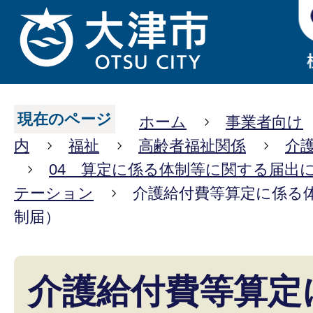
現在のページ
ホーム
事業者向け
内
福祉
高齢者福祉関係
介
04 算定に係る体制等に関する届出
テーション
介護給付費等算定に係る
制届）
介護給付費等算定