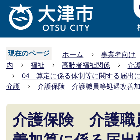
現在のページ
ホーム
事業者向け
内
福祉
高齢者福祉関係
介
04 算定に係る体制等に関する届出
介護
介護保険 介護職員等処遇改善
介護保険 介護職