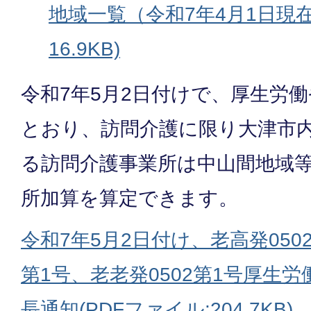
地域一覧（令和7年4月1日現在） 
16.9KB)
令和7年5月2日付けで、厚生労
とおり、訪問介護に限り大津市
る訪問介護事業所は中山間地域
所加算を算定できます。
令和7年5月2日付け、老高発0502
第1号、老老発0502第1号厚生
長通知(PDFファイル:204.7KB)