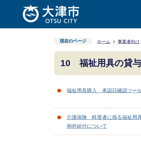
現在のページ
ホーム
事業者向け
10 福祉用具の貸
福祉用具購入 承認日確認ツー
介護保険 軽度者に係る福祉用
例外給付について