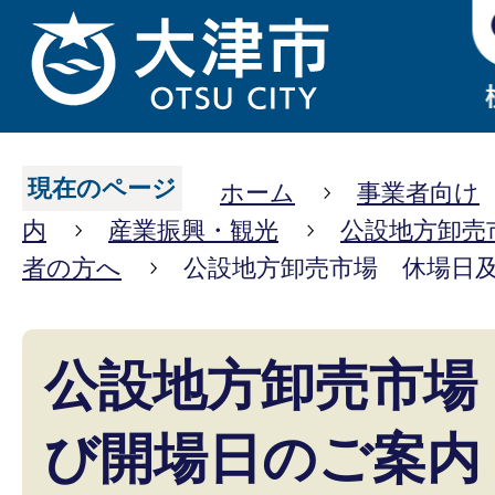
現在のページ
ホーム
事業者向け
内
産業振興・観光
公設地方卸売
者の方へ
公設地方卸売市場 休場日
公設地方卸売市場
び開場日のご案内