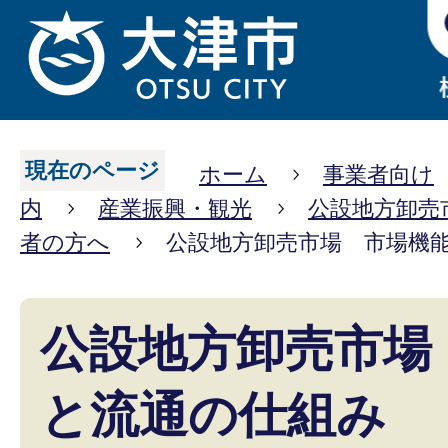
現在のページ
ホーム
事業者向け
内
産業振興・観光
公設地方卸売
者の方へ
公設地方卸売市場 市場機
公設地方卸売市場
と流通の仕組み