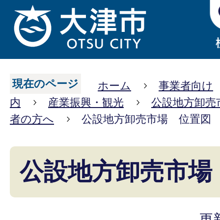
現在のページ
ホーム
事業者向け
内
産業振興・観光
公設地方卸売
者の方へ
公設地方卸売市場 位置図
公設地方卸売市場
更