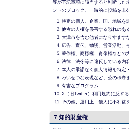
等が下記事項に該当すると判断した
ントのブロック、一時的に投稿を非
特定の個人、企業、国、地域を
他者の人権を侵害する恐れのあ
大津市を含む他者になりすます
広告、宣伝、勧誘、営業活動、
著作権、商標権、肖像権などの
法律、法令等に違反している内
本人の承諾なく個人情報を特定
わいせつな表現など、公の秩序
有害なプログラム
X（旧Twitter）利用規約に反す
その他、運用上、他人に不利益
7 知的財産権