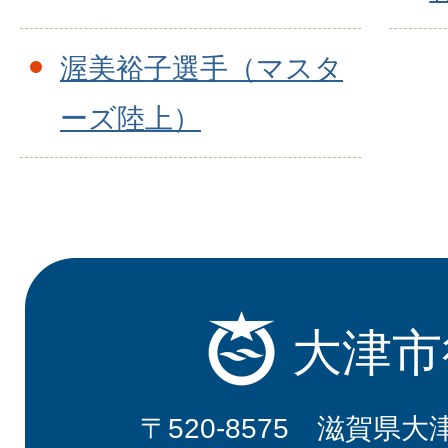
渥美裕子選手（マスタ
ーズ陸上）
大津市
〒520-8575 滋賀県大