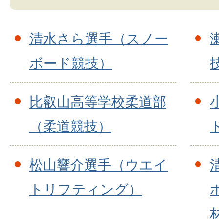
清水さら選手（スノー
ボード競技）
比叡山高等学校柔道部
（柔道競技）
松山響介選手（ウエイ
トリフティング）