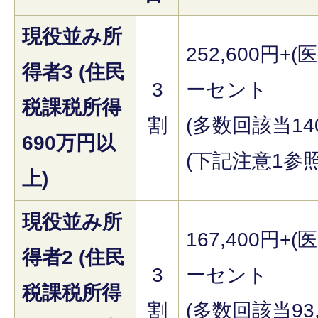
現役並み所
252,600円+(
得者3 (住民
3
ーセント
税課税所得
割
(多数回該当140
690万円以
(下記注意1参照
上)
現役並み所
167,400円+(
得者2 (住民
3
ーセント
税課税所得
割
(多数回該当93,