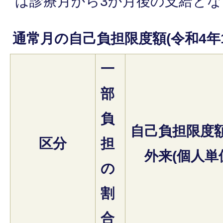
は診療月から3か月後の支給と
通常月の自己負担限度額(令和4年1
一
部
負
自己負担限度額
区分
担
外来(個人単
の
割
合