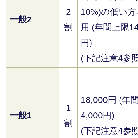
2
10%)の低い
一般2
割
用 (年間上限14
円)
(下記注意4参照
18,000円 (年
1
一般1
4,000円)
割
(下記注意4参照