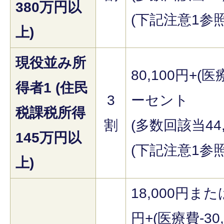
380万円以
(下記注意1参照
上)
現役並み所
80,100円+(医
得者1 (住民
3
ーセント
税課税所得
割
(多数回該当44,
145万円以
(下記注意1参照
上)
18,000円または
円+(医療費-30,