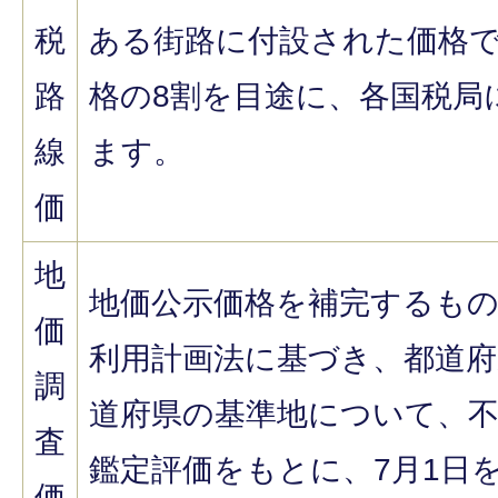
税
ある街路に付設された価格
路
格の8割を目途に、各国税局
線
ます。
価
地
地価公示価格を補完するも
価
利用計画法に基づき、都道府
調
道府県の基準地について、
査
鑑定評価をもとに、7月1日
価