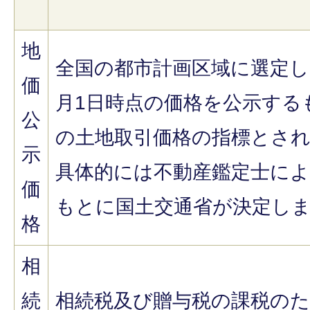
地
全国の都市計画区域に選定し
価
月1日時点の価格を公示する
公
の土地取引価格の指標とさ
示
具体的には不動産鑑定士に
価
もとに国土交通省が決定し
格
相
続
相続税及び贈与税の課税の