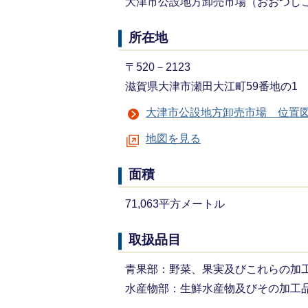
大津市公設地方卸売市場（おおつし
所在地
〒520－2123
滋賀県大津市瀬田大江町59番地の1
大津市公設地方卸売市場 位置
地図を見る
面積
71,063平方メートル
取扱品目
青果部：野菜、果実及びこれらの加
水産物部：生鮮水産物及びその加工