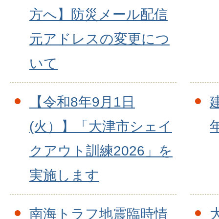
方へ】防災メール配信
元アドレスの変更につ
いて
【令和8年9月1日
(火）】「大津市シェイ
クアウト訓練2026」を
実施します
南海トラフ地震臨時情