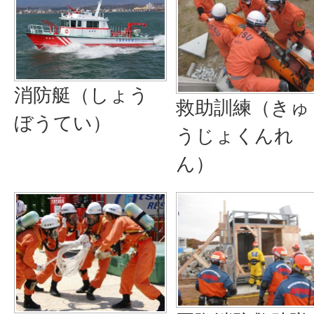
消防艇（しょう
救助訓練（きゅ
ぼうてい）
うじょくんれ
ん）