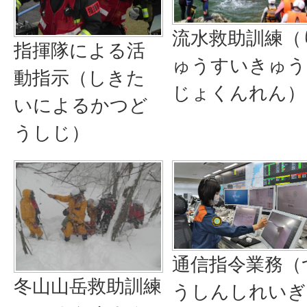
流水救助訓練（
指揮隊による活
ゅうすいきゅう
動指示（しきた
じょくんれん）
いによるかつど
うしじ）
通信指令業務（
冬山山岳救助訓練
うしんしれいぎ