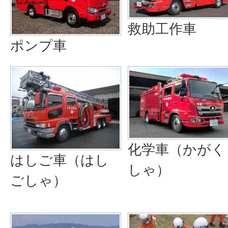
救助工作車
ポンプ車
化学車（かがく
はしご車（はし
しゃ）
ごしゃ）