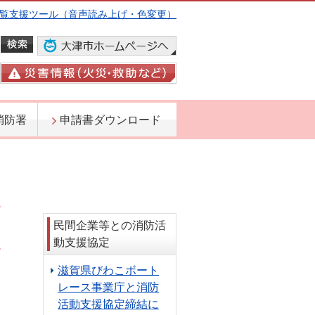
覧支援ツール（音声読み上げ・色変更）
消防署
申請書ダウンロード
民間企業等との消防活
動支援協定
滋賀県びわこボート
日
レース事業庁と消防
活動支援協定締結に