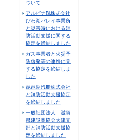
ついて
アルピナBI株式会社
びわ湖バレイ事業所
と災害時における消
防活動支援に関する
協定を締結しました
ガス事業者と火災予
防啓発等の連携に関
する協定を締結しま
した
琵琶湖汽船株式会社
と消防活動支援協定
を締結しました
一般社団法人 滋賀
県建設業協会大津支
部と消防活動支援協
定を締結しました