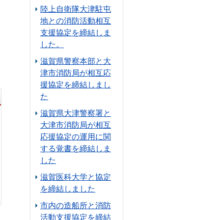
陸上自衛隊大津駐屯
地との消防活動相互
支援協定を締結しま
した。
滋賀県警察本部と大
津市消防局が相互応
援協定を締結しまし
この記事に関するお問い合わせ先
た
滋賀県大津警察署と
大津市消防局が相互
応援協定の運用に関
する覚書を締結しま
した
滋賀医科大学と協定
を締結しました
市内の造船所と消防
活動支援協定を締結