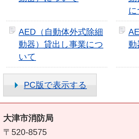
に
AED（自動体外式除細
A
動器）貸出し事業につ
動
いて
PC版で表示する
大津市消防局
〒520-8575