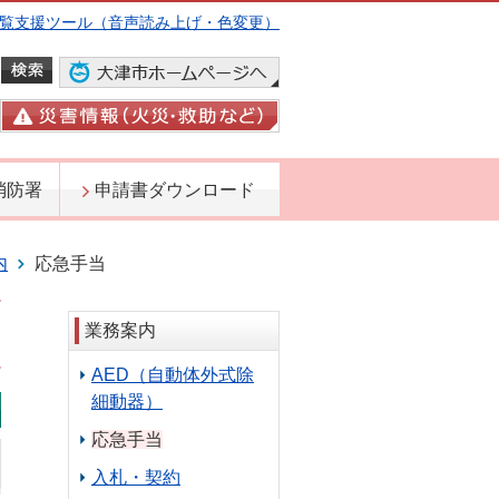
覧支援ツール（音声読み上げ・色変更）
消防署
申請書ダウンロード
内
応急手当
業務案内
AED（自動体外式除
細動器）
新着情報
応急手当
入札・契約