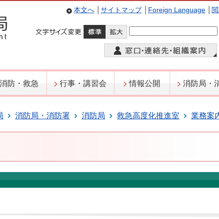
本文へ
│
サイトマップ
│
Foreign Language
│
閲
消防・救急
行事・講習会
情報公開
消防局・
局
消防局・消防署
消防局
救急高度化推進室
業務案