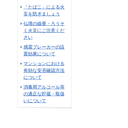
「たばこ」による火
災を防ぎましょう
仏壇の線香・ろうそ
く火災にご注意くだ
さい
感震ブレーカーの設
置効果について
マンションにおける
有効な安否確認方法
について
消毒用アルコール等
の適正な貯蔵・取扱
いについて