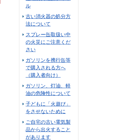
ル
古い消火器の処分方
法について
スプレー缶取扱い中
の火災にご注意くだ
さい
ガソリンを携行缶等
で購入される方へ
（購入者向け）
ガソリン、灯油、軽
油の危険性について
子どもに「火遊び」
をさせないために
ご自宅の古い電気製
品から出火すること
があります