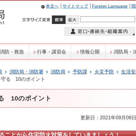
本文へ
│
サイトマップ
│
Foreign Language
│
閲
消防・救急
行事・講習会
情報公開
消防局・
局
消防局・消防署
消防局
予防課
火災予防
生活安
守る 10のポイント
る 10のポイント
更新日：2021年09月08
ることから住宅防火対策をしていきましょう！