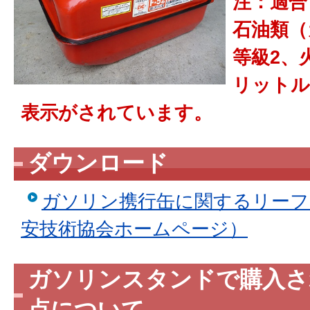
注：適合
石油類（
等級2、
リットル
表示がされています。
ダウンロード
ガソリン携行缶に関するリーフ
安技術協会ホームページ）
ガソリンスタンドで購入さ
点について