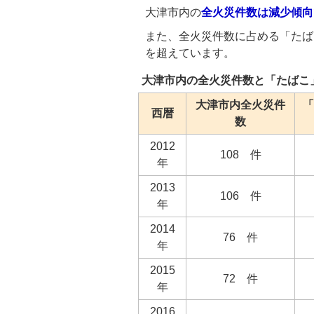
大津市内の
全火災件数は減少傾向
また、全火災件数に占める「たばこ
を超えています。
大津市内の全火災件数と「たばこ
大津市内全火災件
「
西暦
数
2012
108 件
年
2013
106 件
年
2014
76 件
年
2015
72 件
年
2016