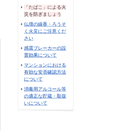
「たばこ」による火
災を防ぎましょう
仏壇の線香・ろうそ
く火災にご注意くだ
さい
感震ブレーカーの設
置効果について
マンションにおける
有効な安否確認方法
について
消毒用アルコール等
の適正な貯蔵・取扱
いについて