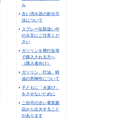
ル
古い消火器の処分方
法について
スプレー缶取扱い中
の火災にご注意くだ
さい
ガソリンを携行缶等
で購入される方へ
（購入者向け）
ガソリン、灯油、軽
油の危険性について
子どもに「火遊び」
をさせないために
ご自宅の古い電気製
品から出火すること
があります