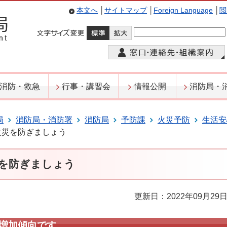
本文へ
│
サイトマップ
│
Foreign Language
│
閲
消防・救急
行事・講習会
情報公開
消防局・
局
消防局・消防署
消防局
予防課
火災予防
生活安
火災を防ぎましょう
を防ぎましょう
更新日：2022年09月29
増加傾向です。