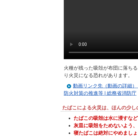
火種が残った吸殻が布団に落ちる
り火災になる恐れがあります。
動画リンク先（動画の詳細）
防火対策の推進等 | 総務省消防庁
たばこによる火災は、ほんの少し
たばこの吸殻は水に浸すなど
灰皿に吸殻をためないよう、
寝たばこは絶対にやめましょ