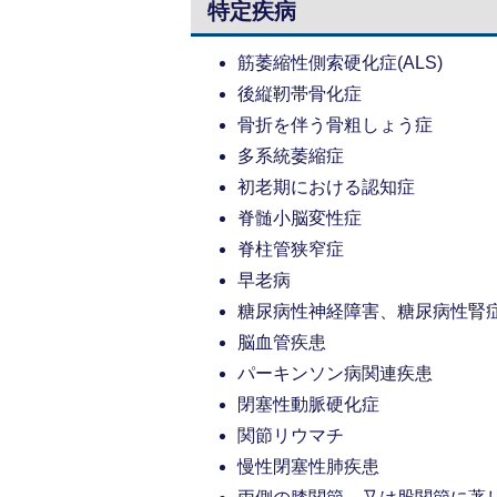
特定疾病
筋萎縮性側索硬化症(ALS)
後縦靭帯骨化症
骨折を伴う骨粗しょう症
多系統萎縮症
初老期における認知症
脊髄小脳変性症
脊柱管狭窄症
早老病
糖尿病性神経障害、糖尿病性腎
脳血管疾患
パーキンソン病関連疾患
閉塞性動脈硬化症
関節リウマチ
慢性閉塞性肺疾患