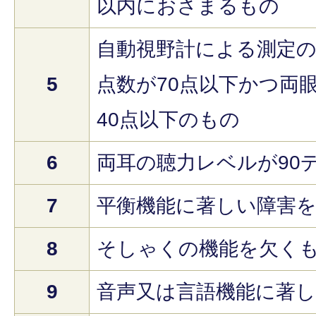
以内におさまるもの
自動視野計による測定の
5
点数が70点以下かつ両
40点以下のもの
6
両耳の聴力レベルが90
7
平衡機能に著しい障害
8
そしゃくの機能を欠く
9
音声又は言語機能に著