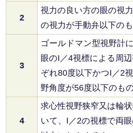
視力の良い方の眼の視力が
2
の視力が手動弁以下の
ゴールドマン型視野計
眼のI／4視標による周
3
ぞれ80度以下かつI／2
野角度が56度以下のも
求心性視野狭窄又は輪
4
いて、I／2の視標で両