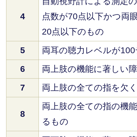
自動視野計による測定の
4
点数が70点以下かつ両
20点以下のもの
5
両耳の聴力レベルが10
6
両上肢の機能に著しい
7
両上肢の全ての指を欠
両上肢の全ての指の機
8
るもの