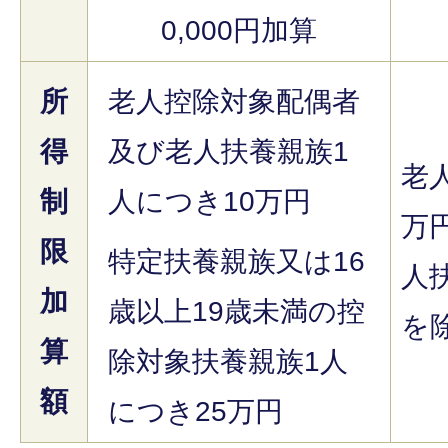
0,000円加算
所
老人控除対象配偶者
得
及び老人扶養親族1
老
制
人につき10万円
万
限
特定扶養親族又は16
人
加
歳以上19歳未満の控
を
算
除対象扶養親族1人
額
につき25万円