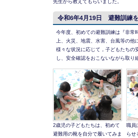
先生から教えてもらいました。
令和6年4月19日 避難訓練
今年度、初めての避難訓練は『非常
上、火災、地震、水害、台風等の他
様々な状況に応じて，子どもたちの
し、安全確認をおこないながら取り
2歳児の子どもたちは、初めて
職員
避難用の靴を自分で履いてみま
らせ