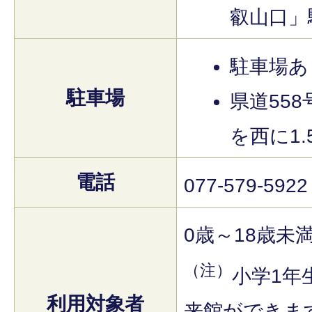
叡山口」
駐車場あ
駐車場
県道55
を西に1
電話
077-579-5922
0歳～18歳未
（注）
小学1年
利用対象者
来館ができま