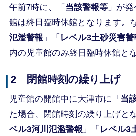
午前7時に、「
当該警報等
」が発
館は終日臨時休館となります。
氾濫警報
」「
レベル3土砂災害警
内の児童館のみ終日臨時休館と
2 閉館時刻の繰り上げ
児童館の開館中に大津市に「
当
た場合、閉館時刻の繰り上げと
ベル3河川氾濫警報
」「
レベル3