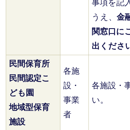
事項を記
うえ、
金
関窓口に
出くださ
民間保育所
各施
民間認定こ
設・
各施設・
ども園
事業
い。
地域型保育
者
施設