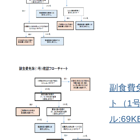
副食費
ト（1号
ル:69K