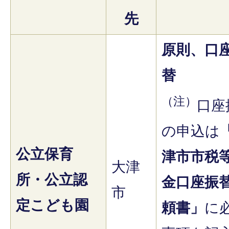
先
原則、口
替
（注）
口座
の申込は
公立保育
津市市税
大津
所・公立認
金口座振
市
定こども園
頼書」
に