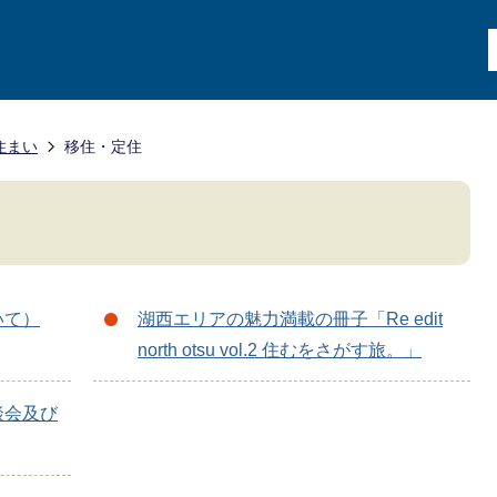
住まい
移住・定住
いて）
湖西エリアの魅力満載の冊子「Re edit
north otsu vol.2 住むをさがす旅。」
談会及び