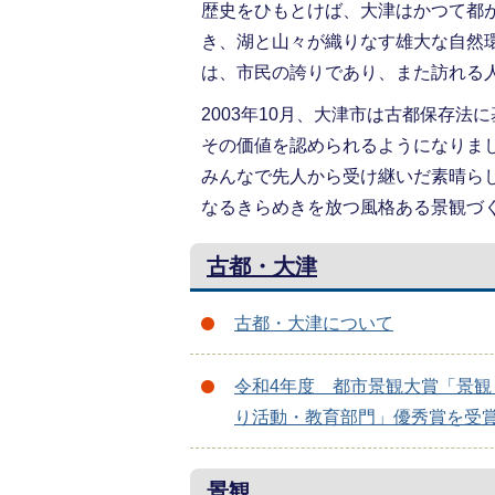
歴史をひもとけば、大津はかつて都
き、湖と山々が織りなす雄大な自然
は、市民の誇りであり、また訪れる
2003年10月、大津市は古都保存
その価値を認められるようになりま
みんなで先人から受け継いだ素晴ら
なるきらめきを放つ風格ある景観づ
古都・大津
古都・大津について
令和4年度 都市景観大賞「景観
り活動・教育部門」優秀賞を受
景観