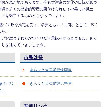
がおかれた地であります。今も大津京の文化や伝統が息づ
環境と多くの歴史的資産に裏付けられたその美しい風土
人々を魅了するものともなっています。
法に基づく政令指定を受け、名実ともに『古都』として、広く
した。
しい資産とそれらがつくりだす景観を守るとともに、さら
くりを進めていきましょう。
市民啓発
きらッと大津景観絵画展
まちづく
きらッと大津景観広告賞
賞！
関連リンク