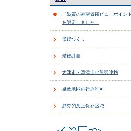
『滋賀の眺望景観ビューポイント
を選定しました！
景観づくり
景観計画
大津市・草津市の景観連携
風致地区内行為許可
歴史的風土保存区域