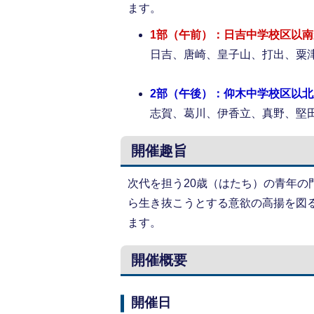
ます。
1部（午前）：日吉中学校区以
日吉、唐崎、皇子山、打出、粟
2部（午後）：仰木中学校区以
志賀、葛川、伊香立、真野、堅
開催趣旨
次代を担う20歳（はたち）の青年
ら生き抜こうとする意欲の高揚を図る
ます。
開催概要
開催日