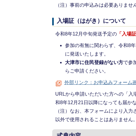
（注）事前の申込みは必要ありませ
入場証（はがき）について
令和8年12月中旬発送予定の
「入場
参加の有無に関わらず、令和8年
に発送いたします。
大津市に住民登録がない方
で参
らご申請ください。
外部リンク：お申込みフォーム
URLから申請いただいた方への「入
和8年12月21日以降になっても届
（注）なお、本フォームにより入力さ
以外で使用されることはありませ
式典内容