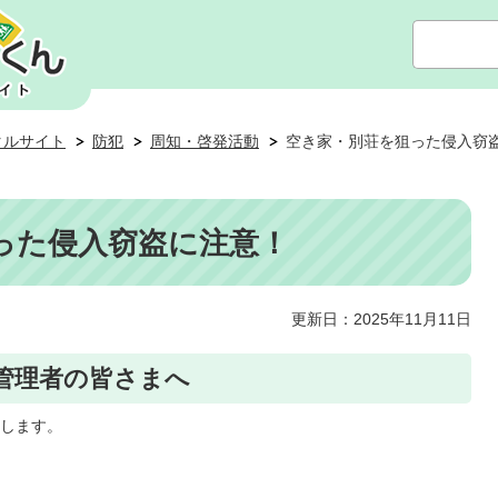
タルサイト
防犯
周知・啓発活動
空き家・別荘を狙った侵入窃
った侵入窃盗に注意！
更新日：2025年11月11日
管理者の皆さまへ
いします。